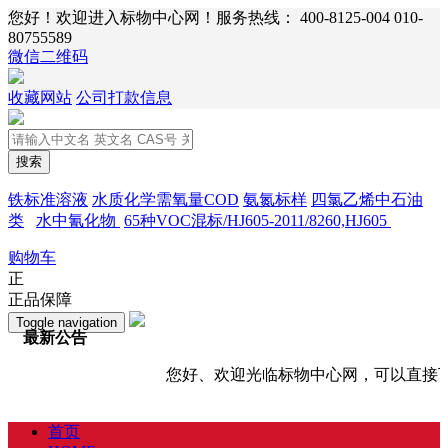
您好！欢迎进入标物中心网！服务热线：
400-8125-004 010-
80755589
微信二维码
收藏网站
公司打款信息
搜索
铁标准溶液
水质化学需氧量COD
氨氮标样
四氯乙烯中石油
类
水中氰化物
65种VOC混标/HJ605-2011/8260,HJ605
购物车
正
正品保障
Toggle navigation
最新公告
您好、欢迎光临标物中心网，可以直接下
首页