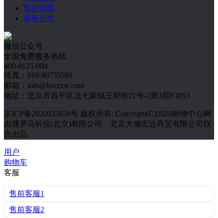
预存优惠
商务合作
微信公众号
全国免费服务热线
400-8125-004
传真：010-80755589
邮箱：info@bwzxw.com
地址：北京市昌平区北七家镇王府街21号-2第3层F3053
京ICP备2020033659号 版权所有: Copyright(C)2020标物中心网
由通罗马科技(北京)有限公司、北京大瀚宏达商贸有限公司联
合出品
用户
购物车
客服
售前客服1
售前客服2