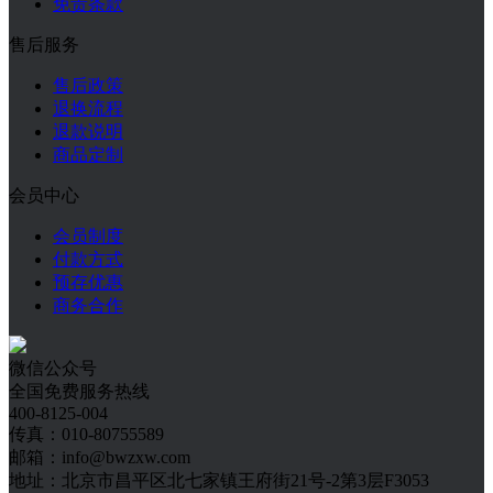
免责条款
售后服务
售后政策
退换流程
退款说明
商品定制
会员中心
会员制度
付款方式
预存优惠
商务合作
微信公众号
全国免费服务热线
400-8125-004
传真：010-80755589
邮箱：info@bwzxw.com
地址：北京市昌平区北七家镇王府街21号-2第3层F3053