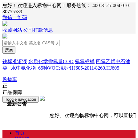
您好！欢迎进入标物中心网！服务热线：
400-8125-004 010-
80755589
微信二维码
收藏网站
公司打款信息
搜索
铁标准溶液
水质化学需氧量COD
氨氮标样
四氯乙烯中石油
类
水中氰化物
65种VOC混标/HJ605-2011/8260,HJ605
购物车
正
正品保障
Toggle navigation
最新公告
您好、欢迎光临标物中心网，可以直接下
首页